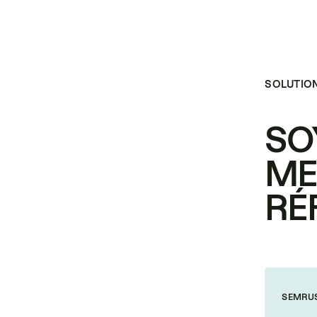
SOLUTIO
SO
ME
RÉ
SEMRU