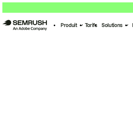
Produit
Tarifs
Solutions