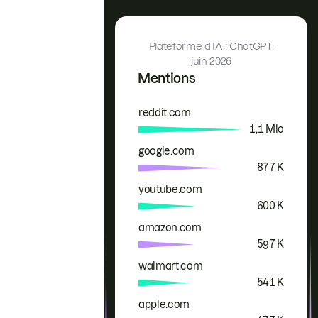
Plateforme d’IA : ChatGPT,
juin 2026
Mentions
reddit.com
Marque
Mentions
1,1 Mio
google.com
877 K
youtube.com
600 K
amazon.com
597 K
walmart.com
541 K
apple.com