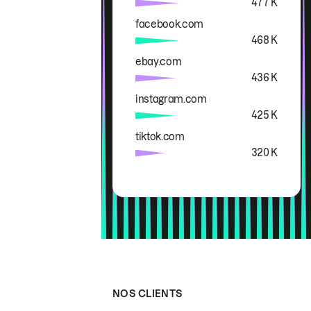
477 K
facebook.com
468 K
ebay.com
436 K
instagram.com
425 K
tiktok.com
320 K
NOS CLIENTS