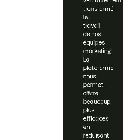
véritablement
transformé
le
travail
de nos
équipes
marketing.
La
plateforme
nous
permet
d’être
beaucoup
plus
efficaces
en
réduisant