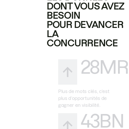
DONT VOUS AVEZ
BESOIN
POUR DEVANCER
LA
CONCURRENCE
28MR
Plus de mots clés, c’est
plus d’opportunités de
gagner en visibilité.
43BN