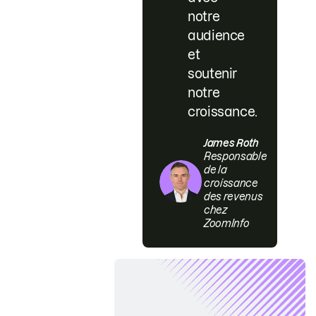
notre
audience
et
soutenir
notre
croissance.
James Roth
Responsable
de la
croissance
des revenus
chez
ZoomInfo