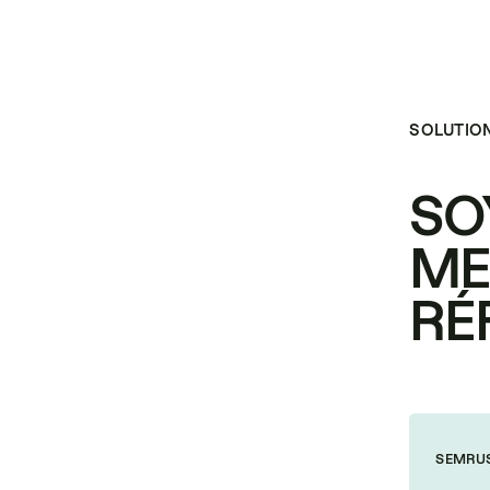
SOLUTIO
SO
ME
RÉ
SEMRU