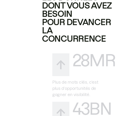
DONT VOUS AVEZ
BESOIN
POUR DEVANCER
LA
CONCURRENCE
28MR
Plus de mots clés, c’est
plus d’opportunités de
gagner en visibilité.
43BN