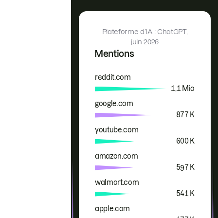
Plateforme d’IA : ChatGPT,
juin 2026
Mentions
reddit.com
Marque
Mentions
1,1 Mio
google.com
877 K
youtube.com
600 K
amazon.com
597 K
walmart.com
541 K
apple.com