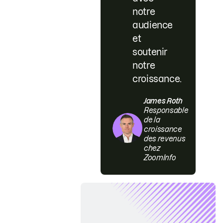
notre
audience
et
soutenir
notre
croissance.
James Roth
Responsable
de la
croissance
des revenus
chez
ZoomInfo