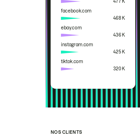
477 K
facebook.com
468 K
ebay.com
436 K
instagram.com
425 K
tiktok.com
320 K
NOS CLIENTS