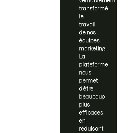
véritablement
transformé
le
travail
de nos
équipes
marketing.
La
plateforme
nous
permet
d’être
beaucoup
plus
efficaces
en
réduisant