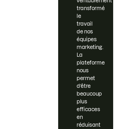
véritablement
transformé
le
travail
de nos
équipes
marketing.
La
plateforme
nous
permet
d’être
beaucoup
plus
efficaces
en
réduisant