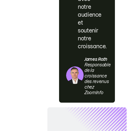
notre
audience
et
soutenir
notre
croissance.
James Roth
Responsable
de la
croissance
des revenus
chez
ZoomInfo