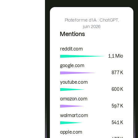
Plateforme d’IA : ChatGPT,
juin 2026
Mentions
reddit.com
Marque
Mentions
1,1 Mio
google.com
877 K
youtube.com
600 K
amazon.com
597 K
walmart.com
541 K
apple.com