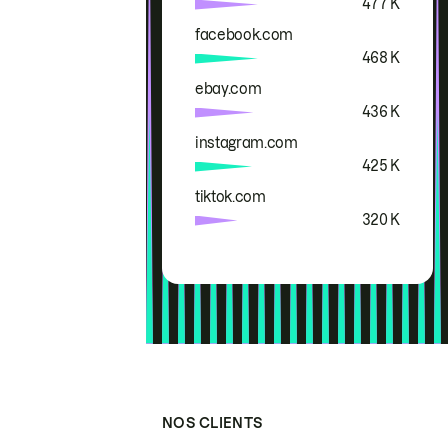
477 K
facebook.com
468 K
ebay.com
436 K
instagram.com
425 K
tiktok.com
320 K
NOS CLIENTS