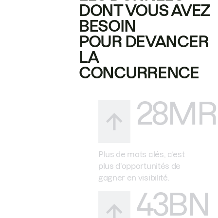
DONT VOUS AVEZ
BESOIN
POUR DEVANCER
LA
CONCURRENCE
28MR
Plus de mots clés, c’est
plus d’opportunités de
gagner en visibilité.
43BN